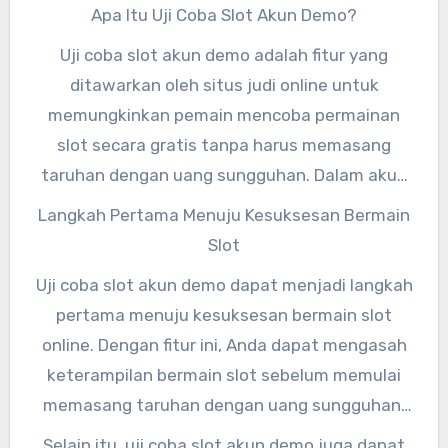
memulai bermain slot online, mungkin Anda
Apa Itu Uji Coba Slot Akun Demo?
merasa sedikit kebingungan atau ragu-ragu
Uji coba slot akun demo adalah fitur yang
untuk memasang taruhan dengan uang
ditawarkan oleh situs judi online untuk
sungguhan. Untuk membantu Anda mengatasi
memungkinkan pemain mencoba permainan
hal itu, banyak situs judi online menawarkan uji
slot secara gratis tanpa harus memasang
coba slot akun demo. Di artikel ini, kita akan
taruhan dengan uang sungguhan. Dalam akun
membahas tentang apa itu uji coba slot akun
demo, Anda akan diberikan sejumlah kredit
Langkah Pertama Menuju Kesuksesan Bermain
demo dan bagaimana hal itu dapat menjadi
virtual yang bisa Anda gunakan untuk
langkah pertama menuju kesuksesan bermain
Slot
memasang taruhan pada permainan slot. Anda
slot online.
Uji coba slot akun demo dapat menjadi langkah
akan dapat merasakan pengalaman bermain
pertama menuju kesuksesan bermain slot
slot seperti bermain dengan uang sungguhan,
online. Dengan fitur ini, Anda dapat mengasah
tetapi tanpa resiko kehilangan uang Anda.
keterampilan bermain slot sebelum memulai
memasang taruhan dengan uang sungguhan.
Anda dapat mencoba berbagai strategi
Selain itu, uji coba slot akun demo juga dapat