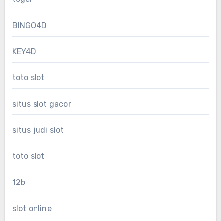
BINGO4D
KEY4D
toto slot
situs slot gacor
situs judi slot
toto slot
12b
slot online