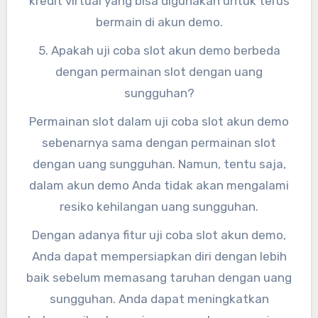
kredit virtual yang bisa digunakan untuk terus
bermain di akun demo.
5. Apakah uji coba slot akun demo berbeda
dengan permainan slot dengan uang
sungguhan?
Permainan slot dalam uji coba slot akun demo
sebenarnya sama dengan permainan slot
dengan uang sungguhan. Namun, tentu saja,
dalam akun demo Anda tidak akan mengalami
resiko kehilangan uang sungguhan.
Dengan adanya fitur uji coba slot akun demo,
Anda dapat mempersiapkan diri dengan lebih
baik sebelum memasang taruhan dengan uang
sungguhan. Anda dapat meningkatkan