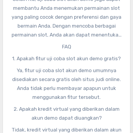
bermain, mempelajari aturan permainan, dan
membantu Anda menemukan permainan slot
mengetahui karakteristik dari setiap
yang paling cocok dengan preferensi dan gaya
permainan slot. Dengan demikian, saat Anda
bermain Anda. Dengan mencoba berbagai
sudah siap untuk memasang taruhan dengan
permainan slot, Anda akan dapat menentukan
uang sungguhan, Anda akan lebih percaya diri
mana yang paling sesuai dengan selera Anda.
FAQ
dan memiliki peluang yang lebih besar untuk
Hal itu akan membuat Anda lebih terhibur saat
1. Apakah fitur uji coba slot akun demo gratis?
meraih kemenangan.
memainkan slot online, dan tentu saja,
meningkatkan kesempatan Anda untuk meraih
Ya, fitur uji coba slot akun demo umumnya
disediakan secara gratis oleh situs judi online.
kemenangan.
Anda tidak perlu membayar apapun untuk
menggunakan fitur tersebut.
2. Apakah kredit virtual yang diberikan dalam
akun demo dapat diuangkan?
Tidak, kredit virtual yang diberikan dalam akun