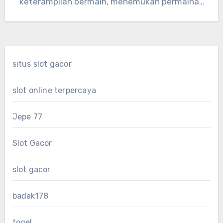
keterampilan bermain, menemukan permainan
slot favorit, dan tentu saja, memperbesar
kesempatan Anda untuk meraih kemenangan.
Jadi, jangan ragu untuk mencoba fitur uji coba
slot akun demo dan mulailah langkah pertama
situs slot gacor
Anda menuju kesuksesan bermain slot online.
slot online terpercaya
Jepe 77
Slot Gacor
slot gacor
badak178
togel