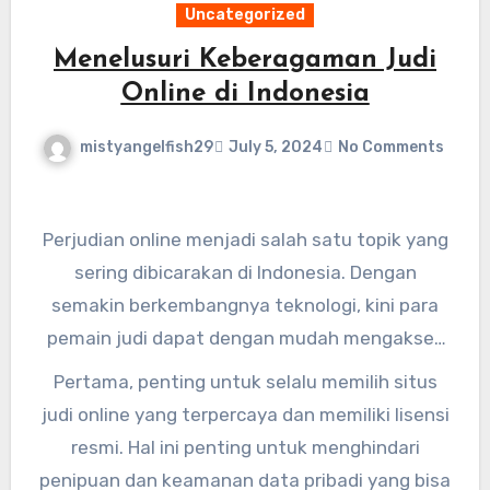
Uncategorized
yang berlebihan. Semoga artikel ini bermanfaat
Menelusuri Keberagaman Judi
dan bisa memberikan wawasan baru tentang
Online di Indonesia
perjudian online di Indonesia.
mistyangelfish29
July 5, 2024
No Comments
Perjudian online menjadi salah satu topik yang
sering dibicarakan di Indonesia. Dengan
semakin berkembangnya teknologi, kini para
pemain judi dapat dengan mudah mengakses
berbagai jenis permainan melalui internet.
Pertama, penting untuk selalu memilih situs
Namun, ada beberapa hal yang perlu
judi online yang terpercaya dan memiliki lisensi
diperhatikan dalam bermain judi online agar
resmi. Hal ini penting untuk menghindari
tidak terjebak dalam perangkap perjudian.
penipuan dan keamanan data pribadi yang bisa