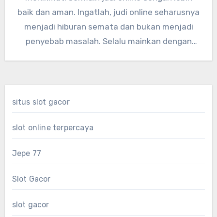
baik dan aman. Ingatlah, judi online seharusnya
menjadi hiburan semata dan bukan menjadi
penyebab masalah. Selalu mainkan dengan
bijak dan tetaplah berhati-hati dalam memilih
situs judi online yang akan Anda gunakan.
Semoga artikel ini bermanfaat bagi Anda para
pecinta judi online di Indonesia. Semoga
situs slot gacor
sukses!
slot online terpercaya
Jepe 77
Slot Gacor
slot gacor