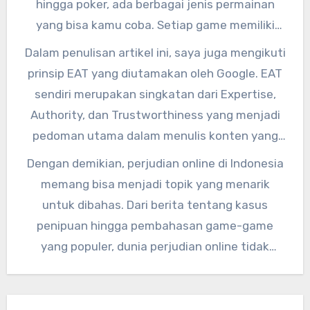
hingga poker, ada berbagai jenis permainan
yang bisa kamu coba. Setiap game memiliki
aturan dan strategi bermain yang berbeda,
Dalam penulisan artikel ini, saya juga mengikuti
sehingga pastikan untuk memahami dengan
prinsip EAT yang diutamakan oleh Google. EAT
baik sebelum memulai taruhan.
sendiri merupakan singkatan dari Expertise,
Authority, dan Trustworthiness yang menjadi
pedoman utama dalam menulis konten yang
berkualitas. Dengan mengikuti prinsip ini,
Dengan demikian, perjudian online di Indonesia
artikel ini diharapkan dapat memberikan
memang bisa menjadi topik yang menarik
informasi yang akurat dan berguna bagi
untuk dibahas. Dari berita tentang kasus
pembaca.
penipuan hingga pembahasan game-game
yang populer, dunia perjudian online tidak
pernah kehilangan daya tariknya. Namun,
jangan lupa selalu bermain dengan bijak dan
jangan sampai terjerumus ke dalam perjudian