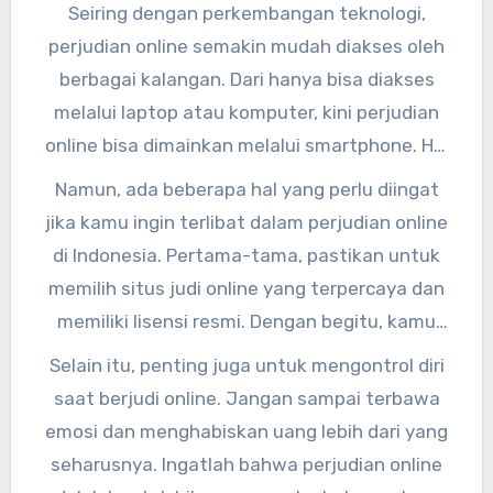
tentang kasus-kasus penipuan hingga
Seiring dengan perkembangan teknologi,
pembahasan tentang game-game yang
perjudian online semakin mudah diakses oleh
populer, dunia perjudian online di Indonesia
berbagai kalangan. Dari hanya bisa diakses
memang memiliki daya tarik tersendiri.
melalui laptop atau komputer, kini perjudian
online bisa dimainkan melalui smartphone. Hal
ini tentu saja semakin memudahkan para
Namun, ada beberapa hal yang perlu diingat
penjudi untuk bermain kapan saja dan di mana
jika kamu ingin terlibat dalam perjudian online
saja.
di Indonesia. Pertama-tama, pastikan untuk
memilih situs judi online yang terpercaya dan
memiliki lisensi resmi. Dengan begitu, kamu
bisa terhindar dari penipuan yang sering terjadi
Selain itu, penting juga untuk mengontrol diri
di dunia perjudian online.
saat berjudi online. Jangan sampai terbawa
emosi dan menghabiskan uang lebih dari yang
seharusnya. Ingatlah bahwa perjudian online