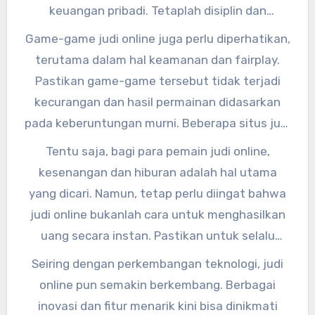
keuangan pribadi. Tetaplah disiplin dan
bertanggung jawab dalam bermain judi online
Game-game judi online juga perlu diperhatikan,
agar bisa tetap menikmati permainan tanpa
terutama dalam hal keamanan dan fairplay.
harus merasa terbebani.
Pastikan game-game tersebut tidak terjadi
kecurangan dan hasil permainan didasarkan
pada keberuntungan murni. Beberapa situs judi
online ternama biasanya memiliki fitur audit
Tentu saja, bagi para pemain judi online,
dan regulasi ketat untuk memastikan keadilan
kesenangan dan hiburan adalah hal utama
dalam permainan.
yang dicari. Namun, tetap perlu diingat bahwa
judi online bukanlah cara untuk menghasilkan
uang secara instan. Pastikan untuk selalu
bermain secara bijak dan santai, tanpa
Seiring dengan perkembangan teknologi, judi
tergesa-gesa mengambil keputusan yang bisa
online pun semakin berkembang. Berbagai
berakibat buruk.
inovasi dan fitur menarik kini bisa dinikmati