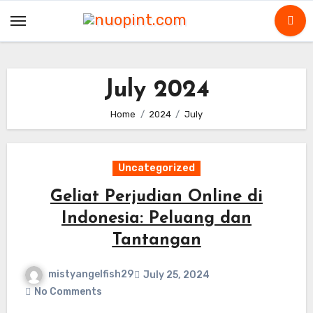
Skip
to
content
July 2024
Home
2024
July
Uncategorized
Geliat Perjudian Online di
Indonesia: Peluang dan
Tantangan
mistyangelfish29
July 25, 2024
No Comments